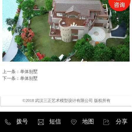
上一条：
单体别墅
下一条：
单体别墅
©2018 武汉三正艺术模型设计有限公司 版权所有
拨号
短信
地图
分享