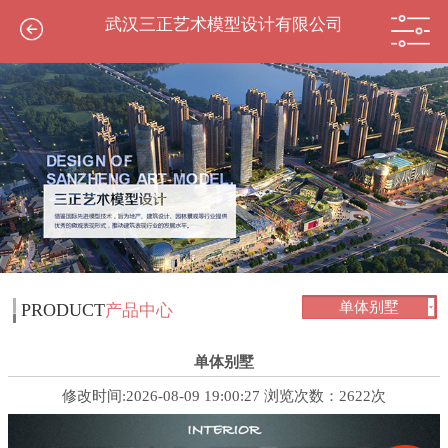
武汉三正艺术模型设计有限公司
单体别墅
PRODUCT
产品中心
单体别墅
修改时间:2026-08-09 19:00:27 浏览次数：2622次