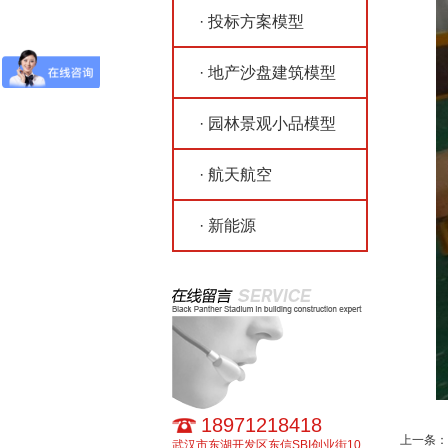
· 投标方案模型
· 地产沙盘建筑模型
· 园林景观小品模型
· 航天航空
· 新能源
18971218418
上一条：
武汉市东湖开发区东信SBI创业街10