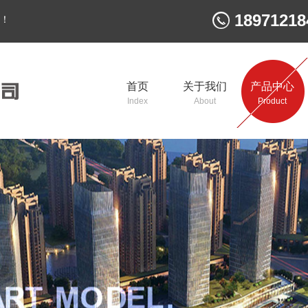
18971218
！
首页
关于我们
产品中心
Index
About
Product