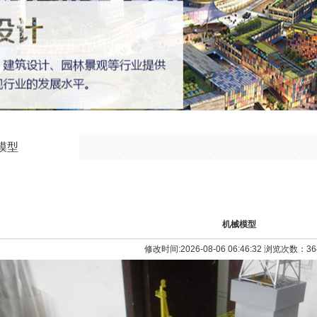
模型
机械模型
修改时间:2026-08-06 06:46:32 浏览次数：3